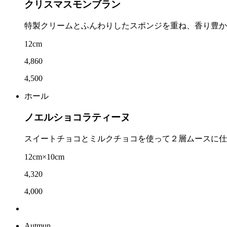
クリスマスモンブラン
特製クリームとふんわりしたスポンジを重ね、香り豊か
12cm
4,860
4,500
ホール
ノエルショコラティーヌ
スイートチョコとミルクチョコを使って２層ムースに仕
12cm×10cm
4,320
4,000
Autmun