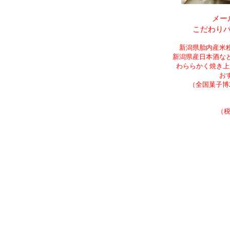
し上げます。
メー
こだわり
ました。
新潟県胎内産米
し上げます。
新潟県産日本酒な
わららかく焼き上
お
の通りとさせて頂きます。
（全国菓子博
（税
た。
願い申し上げます。
載しました。
し上げます。