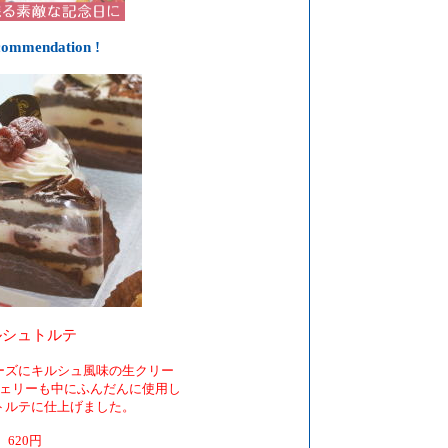
commendation
!
ルシュトルテ
ーズにキルシュ風味の生クリー
ェリーも中にふんだんに使用し
トルテに仕上げました。
620円