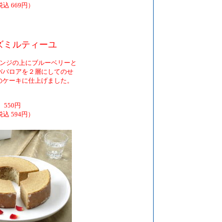
込 669円）
ズミルティーユ
ンジの上にブルーベリーと
ババロアを２層にしてのせ
のケーキに仕上げました。
550円
込 594円）